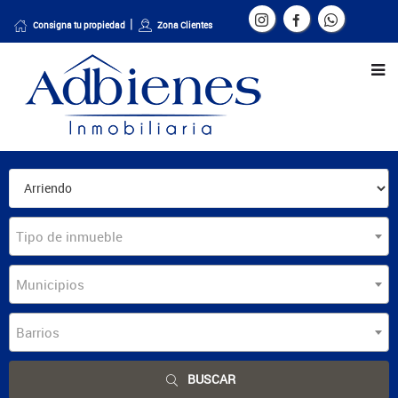
Consigna tu propiedad
Zona Clientes
Tipo de inmueble
Municipios
Barrios
BUSCAR