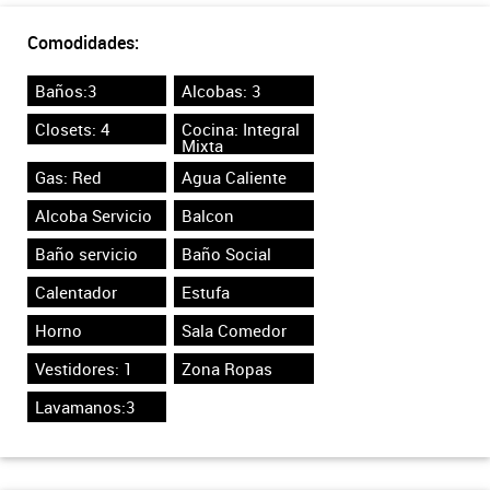
Comodidades:
Baños:3
Alcobas: 3
Closets: 4
Cocina: Integral
Mixta
Gas: Red
Agua Caliente
Alcoba Servicio
Balcon
Baño servicio
Baño Social
Calentador
Estufa
Horno
Sala Comedor
Vestidores: 1
Zona Ropas
Lavamanos:3