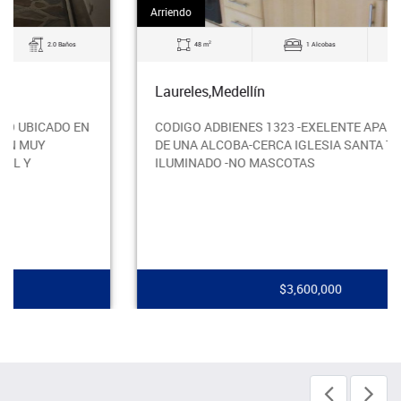
Arriendo
2
48 m
1 Alcobas
2.0 Baños
Laureles,Medellín
CODIGO ADBIENES 1323 -EXELENTE APARTAMRNTO
DE UNA ALCOBA-CERCA IGLESIA SANTA TERESITA-
ILUMINADO -NO MASCOTAS
$3,600,000