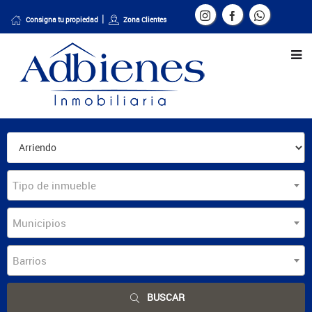
Consigna tu propiedad
Zona Clientes
Tipo de inmueble
Municipios
Barrios
BUSCAR