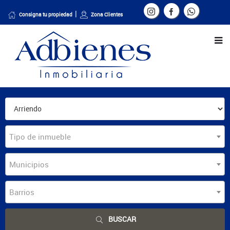
Consigna tu propiedad
Zona Clientes
Tipo de inmueble
Municipios
Barrios
BUSCAR