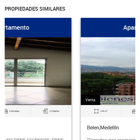
PROPIEDADES SIMILARES
Apartamento
Venta
2
124 m
3 Alcobas
2.0 Baños
Belen,Medellín
"Descubra esta excepcional propiedad, que ofrece una