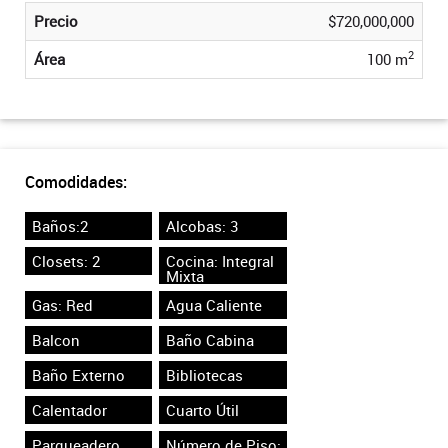
Precio
$720,000,000
2
Área
100 m
Comodidades:
Baños:2
Alcobas: 3
Closets: 2
Cocina: Integral
Mixta
Gas: Red
Agua Caliente
Balcon
Baño Cabina
Baño Externo
Bibliotecas
Calentador
Cuarto Útil
Parqueadero
Número de Piso: