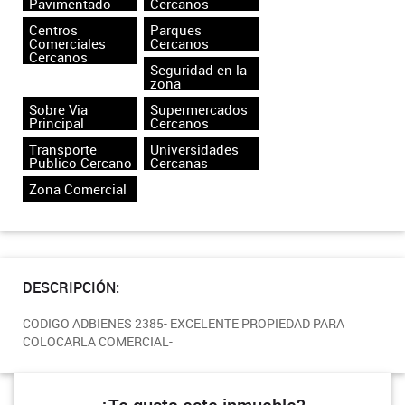
Pavimentado
Cercanos
Centros
Parques
Comerciales
Cercanos
Cercanos
Seguridad en la
zona
Sobre Via
Supermercados
Principal
Cercanos
Transporte
Universidades
Publico Cercano
Cercanas
Zona Comercial
DESCRIPCIÓN:
CODIGO ADBIENES 2385- EXCELENTE PROPIEDAD PARA
COLOCARLA COMERCIAL-