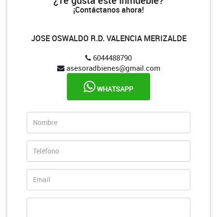
¿Te gusta este inmueble?
¡Contáctanos ahora!
JOSE OSWALDO R.D. VALENCIA MERIZALDE
6044488790
asesoradbienes@gmail.com
WHATSAPP