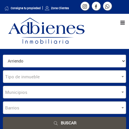
Consigna tu propiedad
Zona Clientes
Tipo de inmueble
Municipios
Barrios
BUSCAR