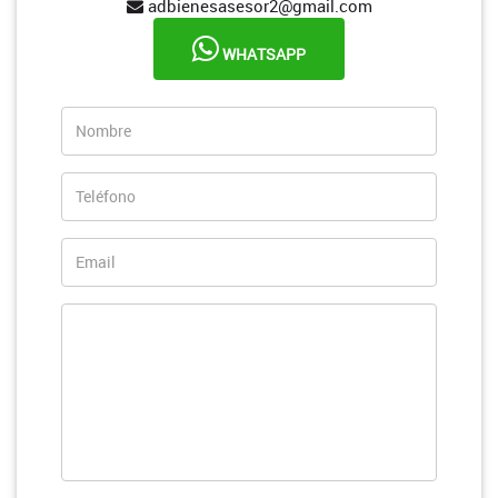
adbienesasesor2@gmail.com
WHATSAPP