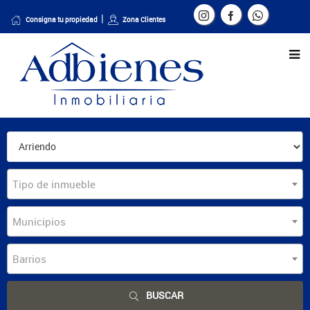
Consigna tu propiedad
Zona Clientes
Tipo de inmueble
Municipios
Barrios
BUSCAR