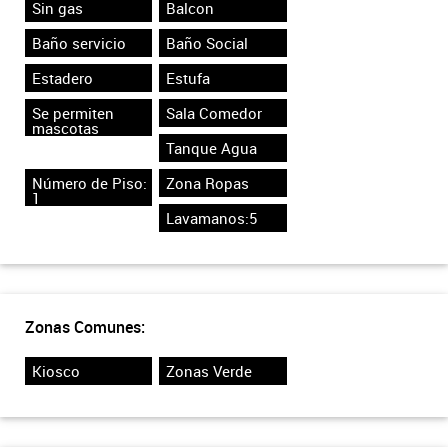
Sin gas
Balcon
Baño servicio
Baño Social
Estadero
Estufa
Se permiten
Sala Comedor
mascotas
Tanque Agua
Número de Piso:
Zona Ropas
1
Lavamanos:5
Zonas Comunes:
Kiosco
Zonas Verde