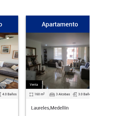
rtamento
Apartamento
Venta
2
3 Alcobas
3.0 Baños
210 m
3 Alcobas
3.0 Baños
edellín
Laureles,Medellín