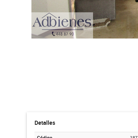
Detalles
Código
187