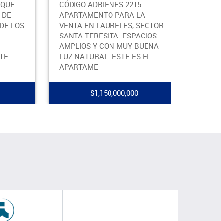
IENES 2215.
CÓDIGO ADBIENES 2001. UN
TO PARA LA
APARTAMENTO TRADICIONAL,
AURELES, SECTOR
PLENO DE AMPLIOS ESPACIOS
SITA. ESPACIOS
Y UN AREA SOCIAL QUE SE
 CON MUY BUENA
CONECTA CON UN BALCON
L. ESTE ES EL
SUPER AGRADABLE PARA
COMPART
150,000,000
$850,000,000