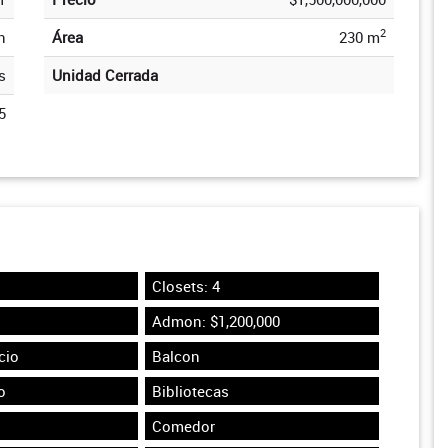
2
n
Área
230 m
s
Unidad Cerrada
5
Closets: 4
Admon: $1,200,000
cio
Balcon
o
Bibliotecas
Comedor