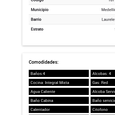
Municipio
Medellí
Barrio
Laurele
Estrato
Comodidades:
Baños:4
Alcobas: 4
Cocina: Integral Mixta
Gas: Red
Agua Caliente
Alcoba Servi
Baño Cabina
Baño servici
Calentador
Citofono