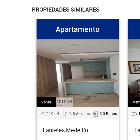
PROPIEDADES SIMILARES
artamento
Apartamento
Venta
2
3 Alcobas
3.0 Baños
122 m
3 Alcobas
3.0 Ba
,Medellín
Laureles,Medellín