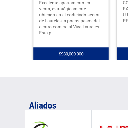
 apartamento en
CODIGO ADBIENES 2383-
tratégicamente
EXCELENTE APTO CERCA A LA
n el codiciado sector
U.P.B-ESPECIAL PARA
es, a pocos pasos del
PERSONAS ADULTAS-
ercial Viva Laureles.
$980,000,000
$820,000,000
Aliados