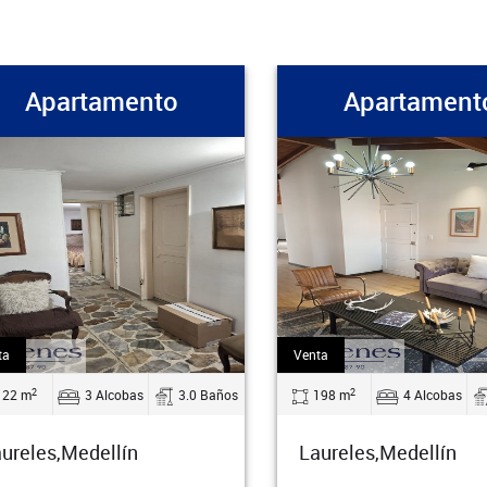
Apartamento
Apa
Venta
Venta
2
2
ños
198 m
4 Alcobas
4.0 Baños
160 m
Laureles,Medellín
Laureles,M