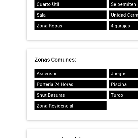
Cuarto Útil
Se permiten
Sala
Unidad Cerr
Zona Ropas
4 garajes
Zonas Comunes:
Ascensor
Juegos
Portería:24 Horas
Piscina
Shut Basuras
Turco
Zona Residencial