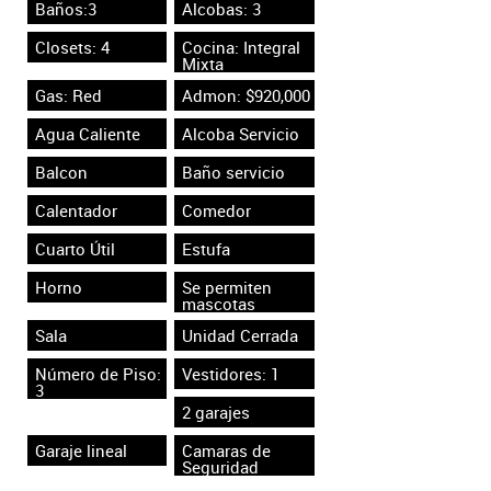
Baños:3
Alcobas: 3
Closets: 4
Cocina: Integral
Mixta
Gas: Red
Admon: $920,000
Agua Caliente
Alcoba Servicio
Balcon
Baño servicio
Calentador
Comedor
Cuarto Útil
Estufa
Horno
Se permiten
mascotas
Sala
Unidad Cerrada
Número de Piso:
Vestidores: 1
3
2 garajes
Garaje lineal
Camaras de
Seguridad