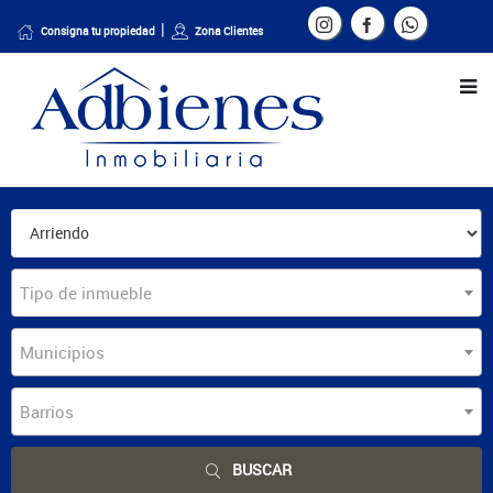
Consigna tu propiedad
Zona Clientes
Tipo de inmueble
Municipios
Barrios
BUSCAR