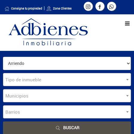
Consigna tu propiedad
Zona Clientes
Tipo de inmueble
Municipios
Barrios
BUSCAR