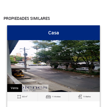
PROPIEDADES SIMILARES
Casa
Venta
2
322 m
11 Alcobas
7.0 Baños