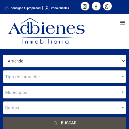
Consigna tu propiedad
Zona Clientes
Tipo de inmueble
Municipios
Barrios
BUSCAR