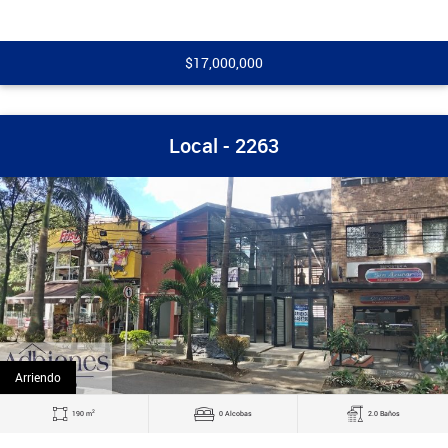
$17,000,000
Local - 2263
Arriendo
2
190 m
0 Alcobas
2.0 Baños