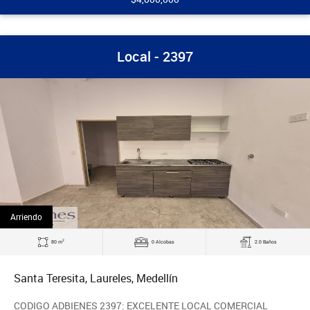
Local - 2397
Arriendo
2
80 m
0 Alcobas
2.0 Baños
Santa Teresita, Laureles, Medellín
CODIGO ADBIENES 2397: EXCELENTE LOCAL COMERCIAL