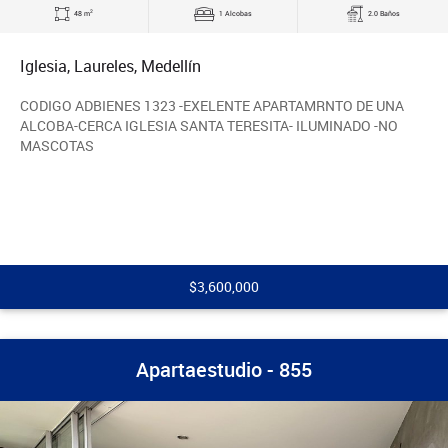
2
48 m
1 Alcobas
2.0 Baños
Iglesia, Laureles, Medellín
CODIGO ADBIENES 1323 -EXELENTE APARTAMRNTO DE UNA
ALCOBA-CERCA IGLESIA SANTA TERESITA- ILUMINADO -NO
MASCOTAS
$3,600,000
Apartaestudio - 855