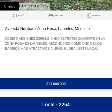
Arriendo
2
120 m
0 Alcobas
3.0 Baños
Avenida Nutibara Zona Rosa, Laureles, Medellín
CODIGO ADBIENES 2390-UBICADO ESTRATEGICAMENTE EN LA
ZONA ROSA DE LAURELES, RECONOCIDO COMO UNO DE LOS
BARRIOS MAS ATRACTIVOS A NIVEL GLOBAL,ESTE LOCAL
$13,000,000
Local - 2264