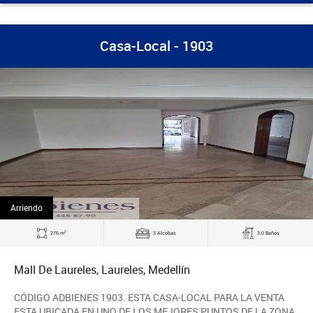
Casa-Local - 1903
Arriendo
2
276 m
3 Alcobas
3.0 Baños
Mall De Laureles, Laureles, Medellín
CÓDIGO ADBIENES 1903. ESTA CASA-LOCAL PARA LA VENTA
ESTA UBICADA EN UNO DE LOS MEJORES PUNTOS DE LA ZONA