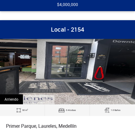
$4,000,000
Local - 2154
Arriendo
2
50 m
0 Alcobas
1.0 Baños
Primer Parque, Laureles, Medellín