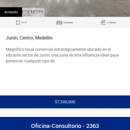
Arriendo
2
72 m
0 Alcobas
1.0 Baños
Junin, Centro, Medellín
Magnífico local comercial estratégicamente ubicado en el
vibrante sector de Junín, una zona de alta afluencia ideal para
potenciar cualquier tipo de
$7,500,000
Oficina-Consultorio - 2363