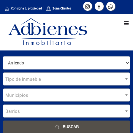
Consigna tu propiedad
Zona Clientes
Tipo de inmueble
Municipios
Barrios
BUSCAR