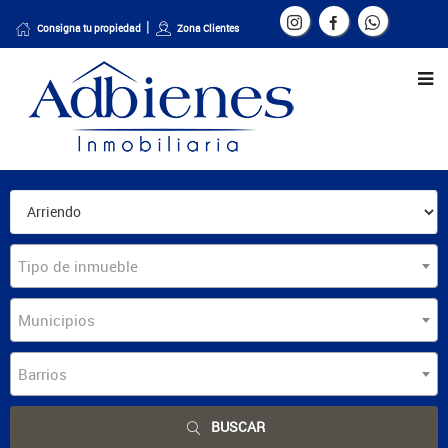
Consigna tu propiedad
Zona Clientes
Tipo de inmueble
Municipios
Barrios
BUSCAR