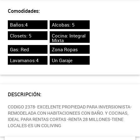
Comodidades:
Baños:4
Alcobas: 5
Closets: 5
Cocina: Integral
Mixta
Gas: Red
Zona Ropas
Lavamanos:4
Un Garaje
DESCRIPCIÓN:
CODIGO 2378- EXCELENTE PROPIEDAD PARA INVERSIONISTA-
REMODELADA CON HABITACIONEES CON BAÑO. Y COCINAS,
IDEAL PARA RENTAS CORTAS -RENTA 28 MILLONES-TIENE
LOCALES-ES UN COLIVING