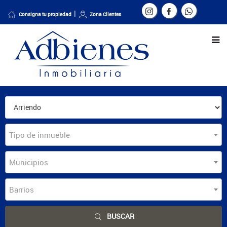
Consigna tu propiedad
Zona Clientes
Tipo de inmueble
Municipios
Barrios
BUSCAR